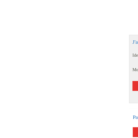
J'
Ide
Mo
Pa