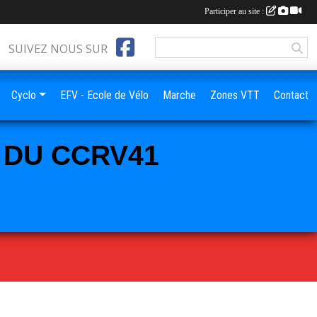
Participer au site :
SUIVEZ NOUS SUR
Cyclo
EFV - Ecole de Vélo
Marche
Zones VTT
Contact
L DU CCRV41